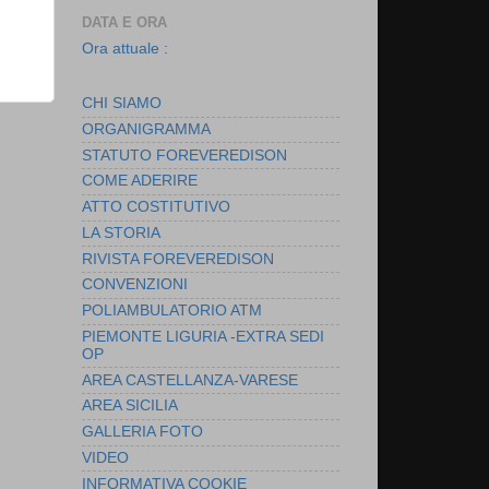
DATA E ORA
Ora attuale :
CHI SIAMO
ORGANIGRAMMA
STATUTO FOREVEREDISON
COME ADERIRE
ATTO COSTITUTIVO
LA STORIA
RIVISTA FOREVEREDISON
CONVENZIONI
POLIAMBULATORIO ATM
PIEMONTE LIGURIA -EXTRA SEDI
OP
AREA CASTELLANZA-VARESE
AREA SICILIA
GALLERIA FOTO
VIDEO
INFORMATIVA COOKIE