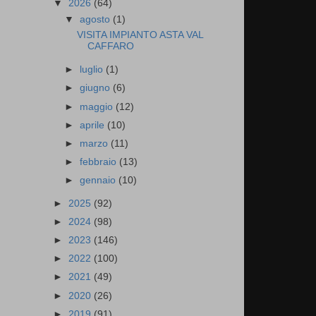
▼
2026
(64)
▼
agosto
(1)
VISITA IMPIANTO ASTA VAL
CAFFARO
►
luglio
(1)
►
giugno
(6)
►
maggio
(12)
►
aprile
(10)
►
marzo
(11)
►
febbraio
(13)
►
gennaio
(10)
►
2025
(92)
►
2024
(98)
►
2023
(146)
►
2022
(100)
►
2021
(49)
►
2020
(26)
►
2019
(91)