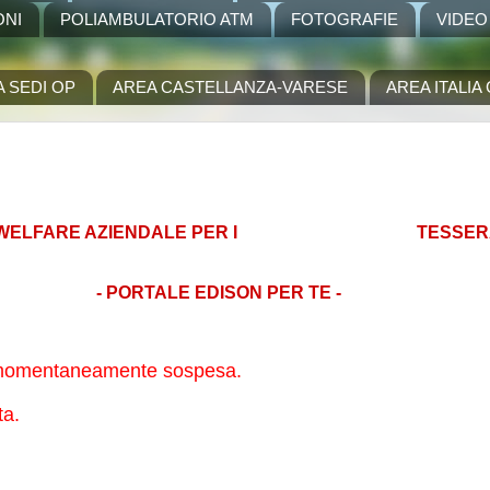
ONI
POLIAMBULATORIO ATM
FOTOGRAFIE
VIDEO
A SEDI OP
AREA CASTELLANZA-VARESE
AREA ITALI
DI WELFARE AZIENDALE PER I TESSERA
- PORTALE EDISON PER TE -
omentaneamente sospesa.
ta.