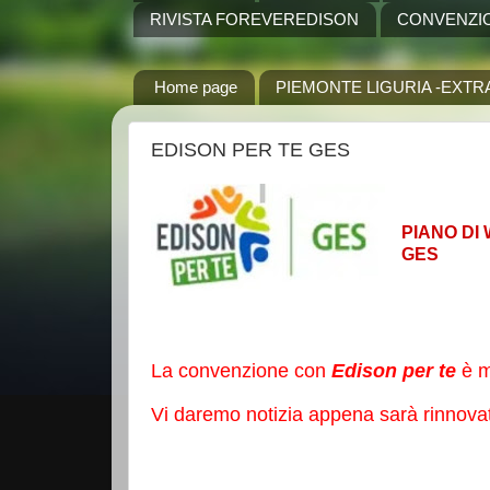
RIVISTA FOREVEREDISON
CONVENZI
Home page
PIEMONTE LIGURIA -EXTR
EDISON PER TE GES
PIANO 
GES
La convenzione con
Edison per te
è m
Vi daremo notizia appena sarà rinnova