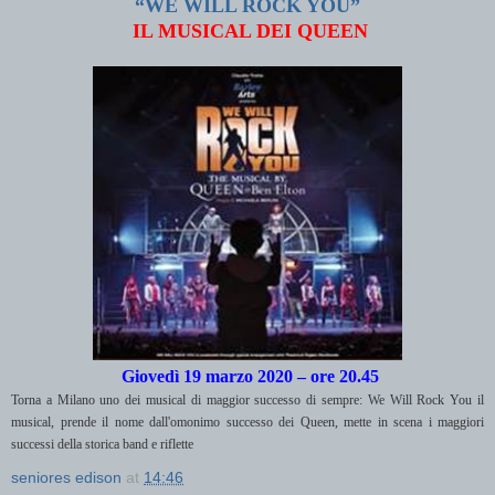
“WE WILL ROCK YOU”
IL MUSICAL DEI QUEEN
Giovedì 19 marzo 2020 – ore 20.45
Torna a Milano uno dei musical di maggior successo di sempre: We Will Rock You il
musical, prende il nome dall'omonimo successo dei Queen, mette in scena i maggiori
successi della storica band e riflette
seniores edison
at
14:46