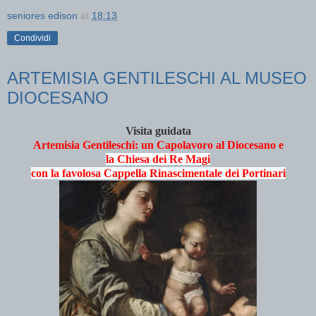
seniores edison
at
18:13
Condividi
ARTEMISIA GENTILESCHI AL MUSEO
DIOCESANO
Visita guidata
Artemisia Gentileschi: un Capolavoro al Diocesano e
la Chiesa dei Re Magi
con la favolosa Cappella Rinascimentale dei Portinari