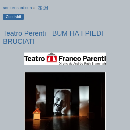
seniores edison
at
20:04
Condividi
Teatro Perenti - BUM HA I PIEDI
BRUCIATI