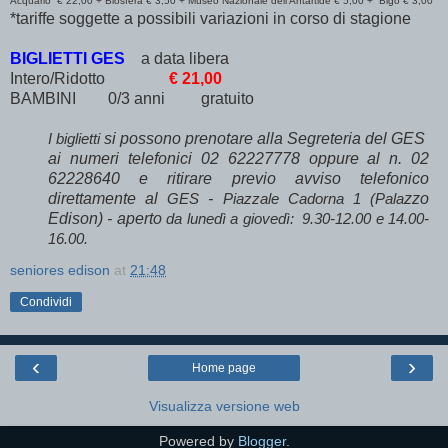
Acquario € 22,00 + Biosfera € 3,50 + Museo Nazionale dell’Antartide € 5,00 + Bigo € 3,00
*tariffe soggette a possibili variazioni in corso di stagione
BIGLIETTI GES
a data libera
Intero/Ridotto
€ 21,00
BAMBINI 0/3 anni gratuito
si possono prenotare alla Segreteria del GES
I biglietti
ai numeri telefonici 02 62227778 oppure al n. 02
62228640 e ritirare previo avviso telefonico
direttamente al
-
zzo
GES
Piazzale Cadorna 1 (Pala
Edison) - aperto
da lunedì a giovedì: 9.30-12.00 e 14.00-
16.00.
seniores edison
at
21:48
Condividi
‹
›
Home page
Visualizza versione web
Powered by
Blogger
.