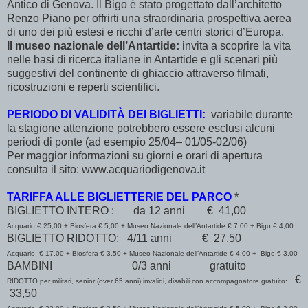
Antico di Genova. Il Bigo è stato progettato dall’architetto
Renzo Piano per offrirti una straordinaria prospettiva aerea
di uno dei più estesi e ricchi d’arte centri storici d’Europa.
Il museo nazionale dell’Antartide:
invita a scoprire la vita
nelle basi di ricerca italiane in Antartide e gli scenari più
suggestivi del continente di ghiaccio attraverso filmati,
ricostruzioni e reperti scientifici.
PERIODO DI VALIDITÀ DEI BIGLIETTI:
variabile durante
la stagione attenzione potrebbero essere esclusi alcuni
periodi di ponte (ad esempio 25/04– 01/05-02/06)
Per maggior informazioni su giorni e orari di apertura
consulta il sito: www.acquariodigenova.it
TARIFFA ALLE BIGLIETTERIE DEL PARCO
*
BIGLIETTO INTERO : da 12 anni € 41,00
Acquario € 25,00 + Biosfera € 5,00 + Museo Nazionale dell’Antartide € 7,00 + Bigo € 4,00
BIGLIETTO RIDOTTO: 4/11 anni € 27,50
Acquario € 17,00 + Biosfera € 3,50 + Museo Nazionale dell’Antartide € 4,00 + Bigo € 3,00
BAMBINI 0/3 anni gratuito
€
RIDOTTO per militari, senior (over 65 anni) invalidi, disabili con accompagnatore gratuito:
33,50