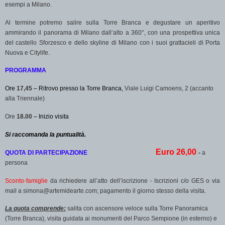
esempi a Milano.
Al termine potremo salire sulla Torre Branca e degustare un aperitivo
ammirando il panorama di Milano dall’alto a 360°, con una prospettiva unica
del castello Sforzesco e dello skyline di Milano con i suoi grattacieli di Porta
Nuova e Citylife.
PROGRAMMA
Ore
17,45
–
Ritrovo
presso la Torre Branca,
Viale Luigi Camoens, 2 (accanto
alla Triennale)
Ore
18.00
– Inizio visita
Si raccomanda la puntualità.
Euro
26,00
QUOTA DI PARTECIPAZIONE
-
a
persona
Sconto-famiglie
da richiedere all’atto dell’iscrizione - Iscrizioni c/o GES o via
mail a simona@artemidearte.com; pagamento il giorno stesso della visita.
La quota comprende:
salita con ascensore veloce sulla Torre Panoramica
(
Torre Branca), visita guidata ai monumenti del Parco Sempione (in esterno) e