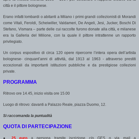
città e il pittore bolognese.
Erano infatti lombardi o abitanti a Milano i primi grandi collezionisti di Morandi
come Vitali, Feroldi, Scheiwiller, Valdameri, De Angeli, Jesi, Jucker, Boschi Di
Stefano, Vismara – parte delle cui raccolte furono donate alla città, e milanese
era la Galleria del Milione, con la quale il pittore intrattenne un rapporto
privilegiato.
Un corpus espositivo di circa 120 opere ripercorre l’intera opera dell’artista
bolognese- cinquant’anni di attività, dal 1913 al 1963 - attraverso prestiti
eccezionali da importanti istituzioni pubbliche e da prestigiose collezioni
private.
PROGRAMMA
Ritrovo ore 14.45, inizio visita ore 15.00
Luogo di ritrovo: davanti a Palazzo Reale, piazza Duomo, 12.
Si raccomanda la puntualità
QUOTA DI PARTECIPAZIONE
●
25 euro
a persona tramite iscrizione c/o GES o via mail a