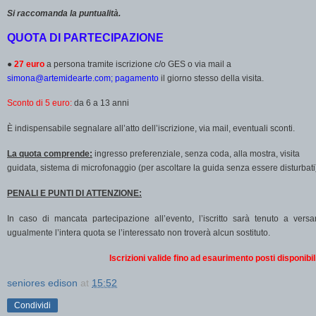
Si raccomanda la puntualità.
QUOTA DI PARTECIPAZIONE
●
27 euro
a persona tramite iscrizione c/o GES o via mail a
simona@artemidearte.com; pagamento
il giorno stesso della visita.
Sconto di 5 euro:
da 6 a 13 anni
È indispensabile segnalare all’atto dell’iscrizione, via mail, eventuali sconti.
La quota comprende:
ingresso preferenziale, senza coda, alla mostra
,
visita
guidata
,
sistema di microfonaggio (per ascoltare la guida senza essere disturbati
PENALI E PUNTI DI ATTENZIONE:
In caso di mancata partecipazione all’evento, l’iscritto sarà tenuto a versa
ugualmente l’intera quota se l’interessato non troverà alcun sostituto.
Iscrizioni valide fino ad esaurimento posti disponibili
seniores edison
at
15:52
Condividi