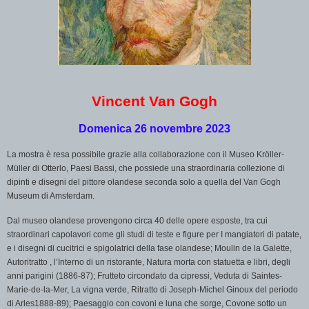
Vincent Van Gogh
Domenica 26 novembre 2023
La mostra è resa possibile grazie alla collaborazione con il Museo Kröller-
Müller di Otterlo, Paesi Bassi, che possiede una straordinaria collezione di
dipinti e disegni del pittore olandese seconda solo a quella del Van Gogh
Museum di Amsterdam.
Dal museo olandese provengono circa 40 delle opere esposte, tra cui
straordinari capolavori come gli studi di teste e figure per I mangiatori di patate,
e i disegni di cucitrici e spigolatrici della fase olandese; Moulin de la Galette,
Autoritratto , l’Interno di un ristorante, Natura morta con statuetta e libri, degli
anni parigini (1886-87); Frutteto circondato da cipressi, Veduta di Saintes-
Marie-de-la-Mer, La vigna verde, Ritratto di Joseph-Michel Ginoux del periodo
di Arles1888-89); Paesaggio con covoni e luna che sorge, Covone sotto un