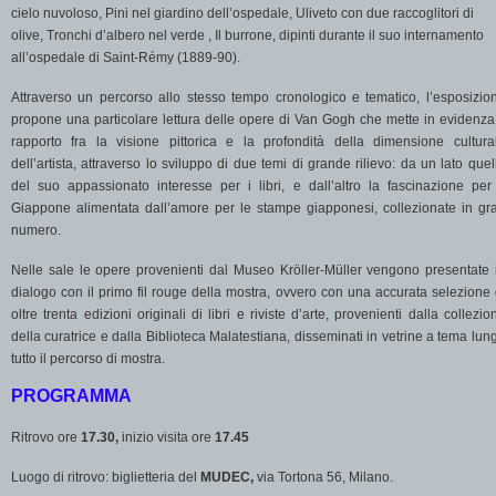
cielo nuvoloso, Pini nel giardino dell’ospedale, Uliveto con due raccoglitori di
olive, Tronchi d’albero nel verde , Il burrone, dipinti durante il suo internamento
all’ospedale di Saint-Rémy (1889-90).
Attraverso un percorso allo stesso tempo cronologico e tematico, l’esposizio
propone una particolare lettura delle opere di Van Gogh che mette in evidenza 
rapporto fra la visione pittorica e la profondità della dimensione cultura
dell’artista, attraverso lo sviluppo di due temi di grande rilievo: da un lato quel
del suo appassionato interesse per i libri, e dall’altro la fascinazione per 
Giappone alimentata dall’amore per le stampe giapponesi, collezionate in gr
numero.
Nelle sale le opere provenienti dal Museo Kröller-Müller vengono presentate 
dialogo con il primo fil rouge della mostra, ovvero con una accurata selezione 
oltre trenta edizioni originali di libri e riviste d’arte, provenienti dalla collezio
della curatrice e dalla Biblioteca Malatestiana, disseminati in vetrine a tema lun
tutto il percorso di mostra.
PROGRAMMA
Ritrovo ore
17.30,
inizio visita ore
17.45
Luogo di ritrovo: biglietteria del
MUDEC,
via Tortona 56, Milano.