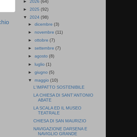
►
2026
(64)
►
2025
(92)
▼
2024
(98)
chio
►
dicembre
(3)
►
novembre
(11)
►
ottobre
(7)
►
settembre
(7)
►
agosto
(8)
►
luglio
(1)
►
giugno
(5)
▼
maggio
(10)
L'IMPATTO SOSTENIBILE
LA CHIESA DI SANT'ANTONIO
ABATE
LA SCALA ED IL MUSEO
TEATRALE
CHIESA DI SAN MAURIZIO
NAVIGAZIONE DARSENA E
NAVIGLIO GRANDE