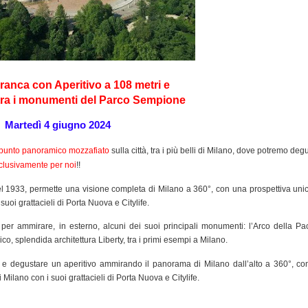
ranca con Aperitivo a 108 metri e
tra i monumenti del Parco Sempione
Martedì 4 giugno 2024
punto panoramico mozzafiato
sulla città, tra i più belli di Milano, dove potremo deg
sclusivamente per noi
!!
el 1933, permette
una visione completa di Milano a 360°, con u
na prospettiva
uni
 suoi
grattacieli di Porta Nuova e Citylife.
e
per
ammirare, in esterno, alcuni dei suoi principali monumenti:
l’Arco della Pa
ico, splendida architettura Liberty, tra i primi esempi a Milano.
ca e degustare un aperitivo ammirando il panorama di Milano dall’alto a 360°, c
 Milano con i suoi grattacieli di Porta Nuova e Citylife.