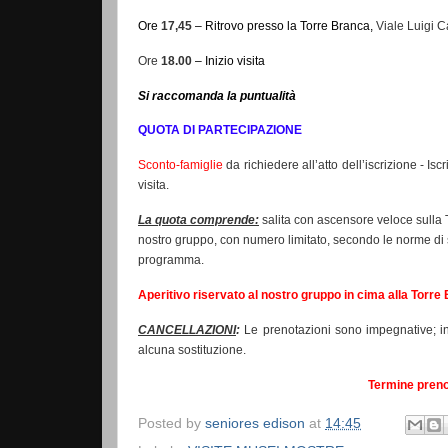
Ore
17,45
–
Ritrovo
presso la Torre Branca,
Viale Luigi C
Ore
18.00
– Inizio visita
Si raccomanda la puntualità
QUOTA DI PARTECIPAZIONE
Sconto-famiglie
da richiedere all’atto dell’iscrizione - 
visita.
La quota comprende:
salita con ascensore veloce sulla
nostro gruppo, con numero limitato, secondo le norme di
programma.
Aperitivo riservato al nostro gruppo in cima alla Torre
CANCELLAZIONI
:
Le prenotazioni sono impegnative; in
alcuna sostituzione
.
Termine prenot
Posted by
seniores edison
at
14:45