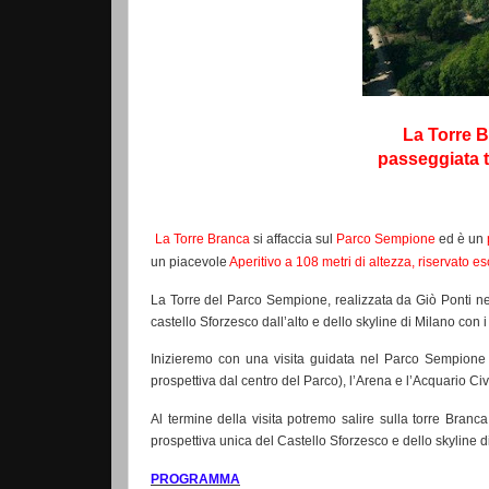
La Torre B
passeggiata 
La Torre Branca
si affaccia sul
Parco Sempione
ed è un
un piacevole
Aperitivo a 108 metri di altezza, riservato e
La Torre del Parco Sempione, realizzata da Giò Ponti n
castello Sforzesco dall
’alto
e
dello
skyline di Mila
no con i
Inizieremo con una visita guidata nel Parco Sempion
prospettiva dal centro del Parco),
l’Arena
e l’Acquario Civ
Al termine della visita potremo salire sulla torre Bran
prospettiva unica del Castello Sforzesco e dello skyline di
PROGRAMMA