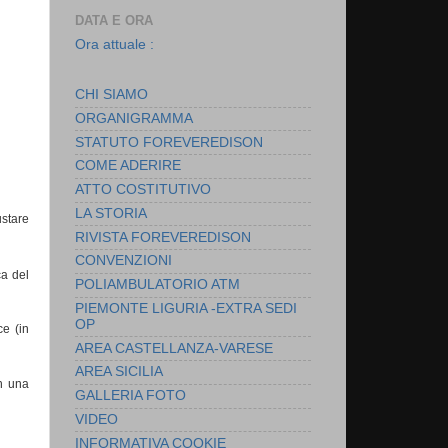
DATA E ORA
Ora attuale :
CHI SIAMO
ORGANIGRAMMA
STATUTO FOREVEREDISON
COME ADERIRE
ATTO COSTITUTIVO
LA STORIA
ustare
RIVISTA FOREVEREDISON
CONVENZIONI
ca del
POLIAMBULATORIO ATM
PIEMONTE LIGURIA -EXTRA SEDI
OP
ce
(in
AREA CASTELLANZA-VARESE
AREA SICILIA
on una
GALLERIA FOTO
VIDEO
INFORMATIVA COOKIE