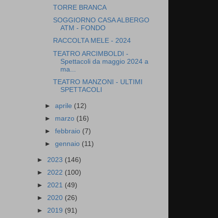
TORRE BRANCA
SOGGIORNO CASA ALBERGO
ATM - FONDO
RACCOLTA MELE - 2024
TEATRO ARCIMBOLDI -
Spettacoli da maggio 2024 a
ma...
TEATRO MANZONI - ULTIMI
SPETTACOLI
►
aprile
(12)
►
marzo
(16)
►
febbraio
(7)
►
gennaio
(11)
►
2023
(146)
►
2022
(100)
►
2021
(49)
►
2020
(26)
►
2019
(91)