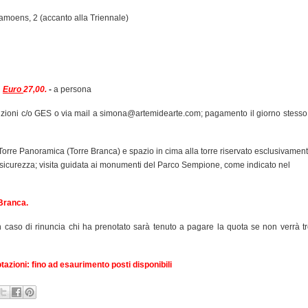
amoens, 2 (accanto alla Triennale)
Euro
27,00.
-
a persona
Iscrizioni c/o GES o via mail a simona@artemidearte.com; pagamento il giorno stesso
 Torre Panoramica (
Torre Branca) e spazio in cima alla torre riservato esclusivament
 sicurezza; visita guidata ai monumenti del Parco Sempione, come indicato nel
 Branca.
 caso di rinuncia chi ha prenotato sarà tenuto a pagare la quota se non verrà t
azioni: fino ad esaurimento posti disponibili