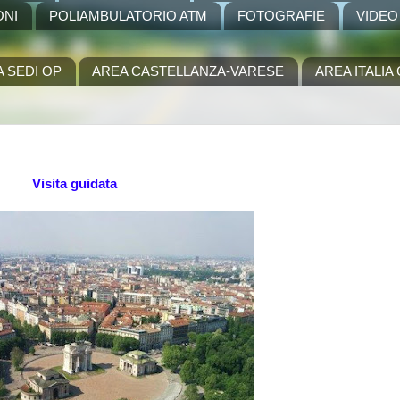
ONI
POLIAMBULATORIO ATM
FOTOGRAFIE
VIDEO
A SEDI OP
AREA CASTELLANZA-VARESE
AREA ITALI
Visita guidata