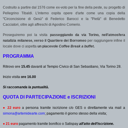
Costruito a partire dal 1576 come ex-voto per la fine della peste, su progetto di
Pellegrino Tibaldi. L'interno ospita opere d'arte come una copia della
"Circoncisione di Gesù" di Federico Barocci e la "Pietà" di Benedetto
Cacciatori, oltre agli affreschi di Agostino Comerio.
Proseguiremo poi la visita
passeggiando da via Torino, nell’atmosfera
natalizia milanese, verso il Quartiere dei Borromeo
per raggiungere infine il
locale dove ci aspetta
un piacevole
Coffee Break a buffet
.
PROGRAMMA
Ritrovo
ore
15.45
davanti al Tempio Civico di San Sebastiano, Via Torino 28.
Inizio visita
ore 16.00
Si raccomanda la puntualità.
QUOTA DI PARTECIPAZIONE e ISCRIZIONI
●
22 euro
a persona tramite iscrizione c/o GES o direttamente via mail a
simona@artemidearte.com
; pagamento il giorno stesso della visita;
●
21 euro
pagamento tramite bonifico o Satispay
all’atto dell’iscrizione.