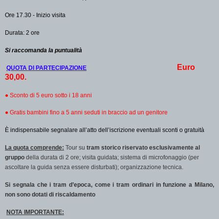
Ore 17.30 - Inizio visita
Durata: 2 ore
Si raccomanda la puntualità
Euro
QUOTA DI PARTECIPAZIONE
30,00.
●
Sconto di 5 euro sotto i 18 anni
●
Gratis bambini fino a 5 anni seduti in braccio ad un genitore
È indispensabile segnalare all’atto dell’iscrizione eventuali sconti o gratuità
La quota comprende:
Tour su
tram storico riservato esclusivamente al
gruppo
della durata di 2 ore;
v
isita guidata;
s
istema di microfonaggio (per
ascoltare la guida senza essere disturbati);
organizzazione tecnica.
Si segnala che i tram d’epoca, come i tram ordinari in funzione a Milano,
non sono dotati di riscaldamento
NOTA IMPORTANTE: