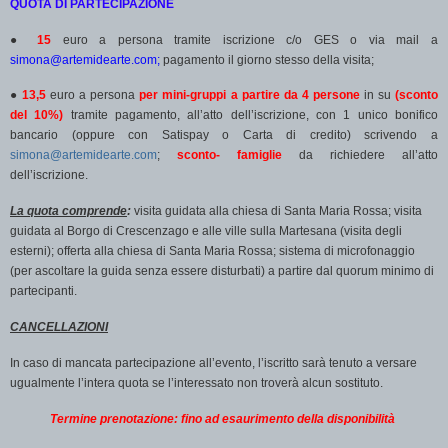
QUOTA DI PARTECIPAZIONE
●
15
euro a persona tramite iscrizione c/o GES o via mail a
simona@artemidearte.com;
pagamento il giorno stesso della visita;
●
13,5
euro a persona
per mini-gruppi a partire da 4 persone
in su
(sconto
del 10%)
tramite pagamento, all’atto dell’iscrizione, con 1 unico bonifico
bancario (oppure con Satispay o Carta di credito) scrivendo a
simona@artemidearte.com
;
sconto- famiglie
da richiedere all’atto
dell’iscrizione.
La quota comprende
:
visita guidata alla chiesa di Santa Maria Rossa; visita
guidata al Borgo di Crescenzago e alle ville sulla Martesana (visita degli
esterni); offerta alla chiesa di Santa Maria Rossa;
s
istema di microfonaggio
(per ascoltare la guida senza essere disturbati) a partire dal quorum minimo di
partecipanti.
CANCELLAZIONI
In caso di mancata partecipazione all’evento, l’iscritto sarà tenuto a versare
ugualmente l’intera quota se l’interessato non troverà alcun sostituto.
Termine prenotazione: fino ad esaurimento della disponibilità