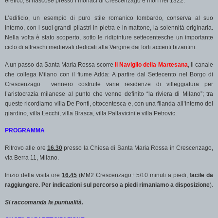
eretico, si nascose presso i monaci di Crescenzago e morì nel 1322.
L’edificio, un esempio di puro stile romanico lombardo, conserva al suo
interno, con i suoi grandi pilastri in pietra e in mattone, la solennità originaria.
Nella volta è stato scoperto, sotto le ridipinture settecentesche un importante
ciclo di affreschi medievali dedicati alla Vergine dai forti accenti bizantini.
A un passo da Santa Maria Rossa scorre
il Naviglio della Martesana
, il canale
che collega Milano con il fiume Adda: A partire dal Settecento nel Borgo di
Crescenzago
vennero costruite varie residenze di villeggiatura per
l’aristocrazia milanese al punto che venne definito “la riviera di Milano”; tra
queste ricordiamo villa De Ponti, ottocentesca e, con una filanda all’interno del
giardino, villa Lecchi, villa Brasca, villa Pallavicini e villa Petrovic.
PROGRAMMA
Ritrovo alle ore
16.30
presso la Chiesa di Santa Maria Rossa in Crescenzago,
via Berra 11, Milano.
Inizio della visita ore
16.45
(MM2 Crescenzago+ 5/10 minuti a piedi,
facile da
raggiungere. Per indicazioni sul percorso a piedi rimaniamo a disposizione
).
Si raccomanda la puntualità.