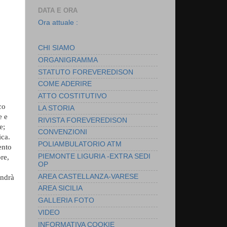
DATA E ORA
Ora attuale :
CHI SIAMO
ORGANIGRAMMA
STATUTO FOREVEREDISON
COME ADERIRE
ATTO COSTITUTIVO
co
LA STORIA
e e
RIVISTA FOREVEREDISON
e;
CONVENZIONI
ica.
POLIAMBULATORIO ATM
ento
PIEMONTE LIGURIA -EXTRA SEDI
re,
OP
AREA CASTELLANZA-VARESE
andrà
AREA SICILIA
GALLERIA FOTO
VIDEO
INFORMATIVA COOKIE