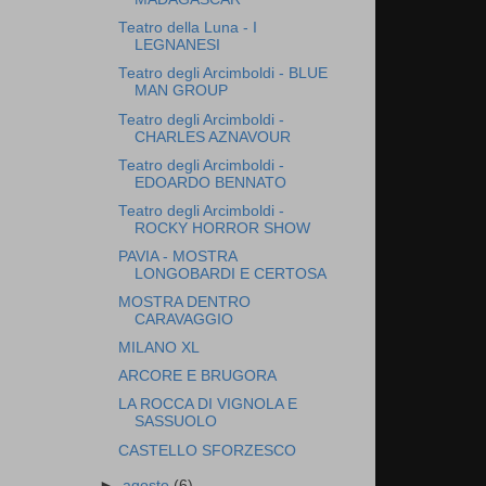
Teatro della Luna - I
LEGNANESI
Teatro degli Arcimboldi - BLUE
MAN GROUP
Teatro degli Arcimboldi -
CHARLES AZNAVOUR
Teatro degli Arcimboldi -
EDOARDO BENNATO
Teatro degli Arcimboldi -
ROCKY HORROR SHOW
PAVIA - MOSTRA
LONGOBARDI E CERTOSA
MOSTRA DENTRO
CARAVAGGIO
MILANO XL
ARCORE E BRUGORA
LA ROCCA DI VIGNOLA E
SASSUOLO
CASTELLO SFORZESCO
►
agosto
(6)