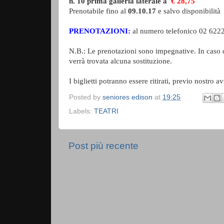
n. 10 prima galleria laterale a
€ 28,75
Prenotabile fino al
09.10.17
e salvo disponibilità
PRENOTAZIONI:
al numero telefonico 02 6222
N.B.: Le prenotazioni sono impegnative. In caso di 
verrà trovata alcuna sostituzione.
I biglietti potranno essere ritirati, previo nostro 
Posted by
seniores edison
at
19:25
Labels:
TEATRI
Post più recente