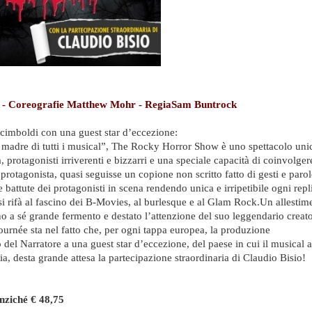
 - Coreografie Matthew Mohr - RegiaSam Buntrock
Arcimboldi con una guest star d’eccezione:
a madre di tutti i musical”, The Rocky Horror Show è uno spettacolo uni
 protagonisti irriverenti e bizzarri e una speciale capacità di coinvolger
 protagonista, quasi seguisse un copione non scritto fatto di gesti e parol
e battute dei protagonisti in scena rendendo unica e irripetibile ogni repl
e si rifà al fascino dei B-Movies, al burlesque e al Glam Rock.Un allestim
rno a sé grande fermento e destato l’attenzione del suo leggendario creato
ournée sta nel fatto che, per ogni tappa europea, la produzione
lo del Narratore a una guest star d’eccezione, del paese in cui il musical 
lia, desta grande attesa la partecipazione straordinaria di Claudio Bisio!
ché € 48,75