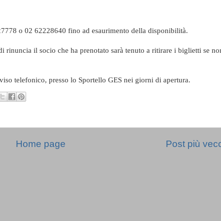
7778 o 02 62228640 fino ad esaurimento della disponibilità.
rinuncia il socio che ha prenotato sarà tenuto a ritirare i biglietti se no
avviso telefonico, presso lo Sportello GES nei giorni di apertura.
Home page
Post più vec