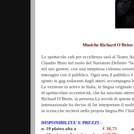
Musiche Richard O'Brien
Lo spettacolo cult per eccellenza sarà al Teatro 
Claudio Bisio nel ruolo del Narratore.
Definito “l
nel suo genere, con una strepitosa colonna sonora,
interagire con il pubblico. Ogni sera il pubblico è
spinto in gag esilaranti dagli attori, accompagna l
La versione in arrivo in Italia, in lingua original
di spettacolare eccentricità, che ha suscitato atto
Richard O’Brein, in persona.La novità di questa t
internazionale ha deciso di far interpretare il ruo
in scena,che reciterà nella propria lingua.Per l’Ita
DISPONIBILITA' E PREZZI :
n. 10 platea alta a
€ 38,75
anzi