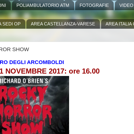
ONI
POLIAMBULATORIO ATM
FOTOGRAFIE
VIDEO
A SEDI OP
AREA CASTELLANZA-VARESE
AREA ITALI
HORROR SHOW
RO DEGLI ARCOMBOLDI
 NOVEMBRE 2017: ore 16.00