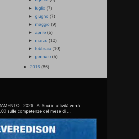
►
luglio
(7)
►
giugno
(7)
►
maggio
(9)
►
aprile
(5)
►
marzo
(10)
►
febbraio
(10)
►
gennaio
(5)
►
2016
(86)
TO 2026 Ai Soci in attività verrà
20,00 sulle competenze del mese di ...