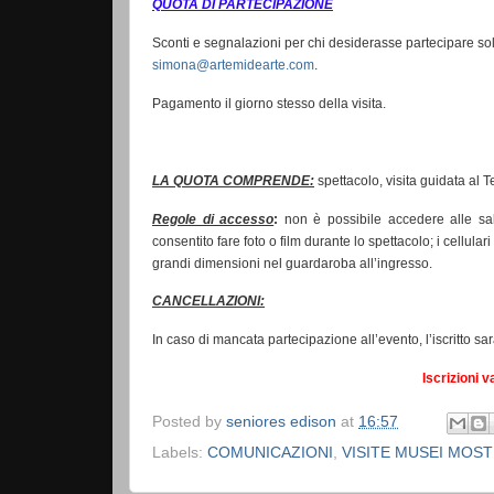
QUOTA DI PARTECIPAZIONE
Sconti e segnalazioni per chi desiderasse partecipare sol
simona@artemidearte.com
.
Pagamento il giorno stesso della visita.
LA QUOTA COMPRENDE:
spettacolo, visita guidata al 
Regole di accesso
:
non è possibile accedere alle s
consentito fare foto o film durante lo spettacolo; i cellul
grandi dimensioni nel guardaroba all’ingresso.
CANCELLAZIONI:
In caso di mancata partecipazione all’evento, l’iscritto sa
Iscrizioni v
Posted by
seniores edison
at
16:57
Labels:
COMUNICAZIONI
,
VISITE MUSEI MOS