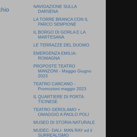
NAVIGAZIONE SULLA
chio
DARSENA
LA TORRE BRANCA CON IL
PARCO SEMPIONE
IL BORGO DI GORLA E LA
MARTESANA
LE TERRAZZE DEL DUOMO
EMERGENZA EMILIA-
ROMAGNA
PROPOSTE TEATRO
MANZONI - Maggio Giugno
2023
TEATRO CARCANO -
Promozioni maggio 2023
IL QUARTIERE DI PORTA
TICINESE
TEATRO GEROLAMO +
OMAGGIO A PAOLO POLI
MUSEO DI STORIA NATURALE
MUDEC- DALI- MAN RAY ed il
SURREALISMO