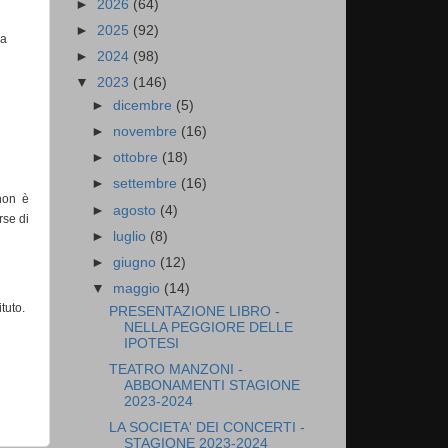
►
2026
(64)
►
2025
(92)
 a
►
2024
(98)
▼
2023
(146)
►
dicembre
(5)
►
novembre
(16)
►
ottobre
(18)
►
settembre
(16)
non è
►
agosto
(4)
rse di
►
luglio
(8)
►
giugno
(12)
▼
maggio
(14)
tuto.
PRESENTAZIONE LIBRO -
NELLA PEGGIORE DELLE
IPOTESI
TEATRO MANZONI -
ABBONAMENTI STAGIONE
2023-2024
LA SOCIETA' DEI CONCERTI -
STAGIONE 2023-2024