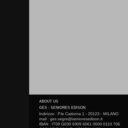
ABOUT US
GES - SENIORES EDISON
Indirizzo : P.le Cadorna 1 - 20123 - MILANO
mail : ges.segre@senioresedison.it
IBAN : IT09 G030 6909 6061 0000 0110 706