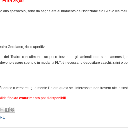
Euro 36,00.
o allo spettacolo, sono da segnalare al momento dell’iscrizione c/o GES o via mail
Teatro Gerolamo, ricco aperitivo.
ale del Teatro con alimenti, acqua o bevande; gli animali non sono ammessi; 
ari devono essere spenti o in modalità FLY; è necessario depositare caschi, zaini o bo
rà tenuto a versare ugualmente l’intera quota se l’interessato non troverà alcun sosti
alide fino ad esaurimento posti disponibili
TRE