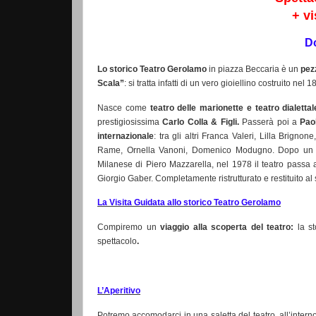
+ vi
D
Lo storico Teatro Gerolamo
in piazza Beccaria è un
pezz
Scala”
: si tratta infatti di un vero gioiellino costruito n
Nasce come
teatro delle marionette e teatro dialettal
prestigiosissima
Carlo Colla & Figli.
Passerà poi a
Pao
internazionale
: tra gli altri Franca Valeri, Lilla Brign
Rame, Ornella Vanoni, Domenico Modugno. Dopo un de
Milanese di Piero Mazzarella, nel 1978 il teatro passa
Giorgio Gaber. Completamente ristrutturato e restituito a
La Visita Guidata allo storico Teatro Gerolamo
Compiremo un
viaggio alla scoperta del teatro:
la s
spettacolo
.
L’Aperitivo
Potremo accomodarci in una saletta del teatro, all’intern