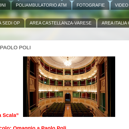
ONI
POLIAMBULATORIO ATM
FOTOGRAFIE
VIDEO
A SEDI OP
AREA CASTELLANZA-VARESE
AREA ITALI
PAOLO POLI
a Scala”
colo: Omaggio a Paolo Poli