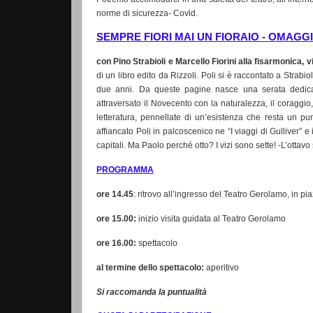
norme di sicurezza- Covid.
SEMPRE FIORI MAI UN FIORAIO - OMAGG
con Pino Strabioli e Marcello Fiorini alla fisarmonica
di un libro edito da Rizzoli. Poli si è raccontato a Strabio
due anni. Da queste pagine nasce una serata dedicata
attraversato il Novecento con la naturalezza, il coraggio, 
letteratura, pennellate di un’esistenza che resta un pun
affiancato Poli in palcoscenico ne “I viaggi di Gulliver” 
capitali. Ma Paolo perché otto? I vizi sono sette! -L’ottavo
PROGRAMMA
ore 14.45
: ritrovo all’ingresso del Teatro Gerolamo, in p
ore 15.00:
inizio visita guidata al Teatro Gerolamo
ore 16.00:
spettacolo
al termine dello spettacolo:
aperitivo
Si raccomanda la puntualità