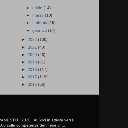
►
aprile
(14)
►
marzo
(10)
►
febbraio
(15)
►
gennaio
(14)
►
2022
(100)
►
2021
(49)
►
2020
(26)
►
2019
(91)
►
2018
(117)
►
2017
(119)
►
2016
(86)
TO 2026 Ai Soci in attività verrà
20,00 sulle competenze del mese di ...