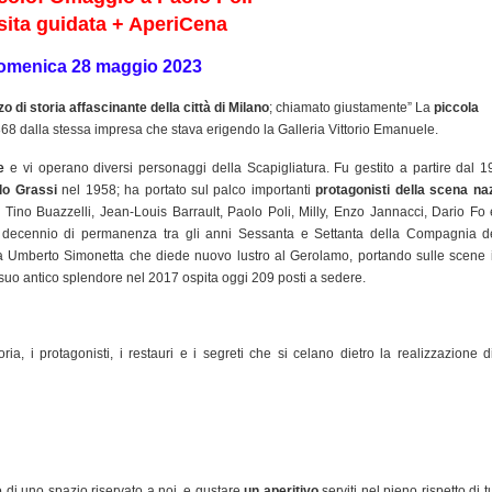
sita guidata + AperiCena
omenica 28 maggio 2023
o di storia affascinante della città di Milano
; chiamato giustamente” La
piccola
el 1868 dalla stessa impresa che stava erigendo la Galleria Vittorio Emanuele.
e
e vi operano diversi personaggi della Scapigliatura. Fu gestito a partire dal 1
lo Grassi
nel 1958; ha portato sul palco importanti
protagonisti della scena na
one, Tino Buazzelli, Jean-Louis Barrault, Paolo Poli, Milly, Enzo Jannacci, Dario Fo
cennio di permanenza tra gli anni Sessanta e Settanta della Compagnia de
 a Umberto Simonetta che diede nuovo lustro al Gerolamo, portando sulle scene 
l suo antico splendore nel 2017 ospita oggi 209 posti a sedere.
toria, i protagonisti, i restauri e i segreti che si celano dietro la realizzazione 
o di uno spazio riservato a noi, e gustare
un aperitivo
serviti nel pieno rispetto di tu