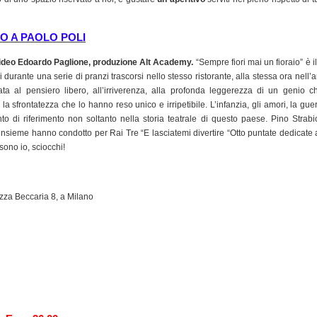
IO A PAOLO POLI
, video Edoardo Paglione, produzione Alt Academy.
“Sempre fiori mai un fioraio” è il 
li durante una serie di pranzi trascorsi nello stesso ristorante, alla stessa ora nell’a
 al pensiero libero, all’irriverenza, alla profonda leggerezza di un genio c
la sfrontatezza che lo hanno reso unico e irripetibile. L’infanzia, gli amori, la guer
to di riferimento non soltanto nella storia teatrale di questo paese. Pino Strabi
e insieme hanno condotto per Rai Tre “E lasciatemi divertire “Otto puntate dedicate a
 sono io, sciocchi!
iazza Beccaria 8, a Milano