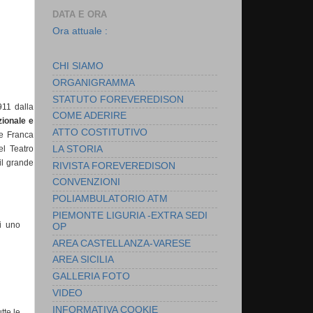
DATA E ORA
Ora attuale :
CHI SIAMO
ORGANIGRAMMA
STATUTO FOREVEREDISON
911 dalla
COME ADERIRE
zionale e
ATTO COSTITUTIVO
 e Franca
l Teatro
LA STORIA
il grande
RIVISTA FOREVEREDISON
CONVENZIONI
POLIAMBULATORIO ATM
PIEMONTE LIGURIA -EXTRA SEDI
di uno
OP
AREA CASTELLANZA-VARESE
AREA SICILIA
GALLERIA FOTO
VIDEO
INFORMATIVA COOKIE
tte le