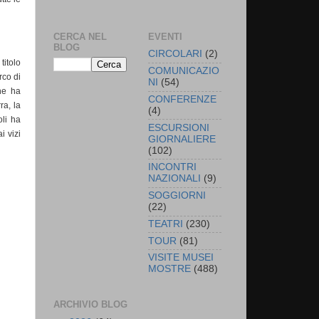
CERCA NEL
EVENTI
BLOG
CIRCOLARI
(2)
titolo
COMUNICAZIO
rco di
NI
(54)
he ha
CONFERENZE
ra, la
(4)
oli ha
ESCURSIONI
i vizi
GIORNALIERE
(102)
INCONTRI
NAZIONALI
(9)
SOGGIORNI
(22)
TEATRI
(230)
TOUR
(81)
VISITE MUSEI
MOSTRE
(488)
ARCHIVIO BLOG