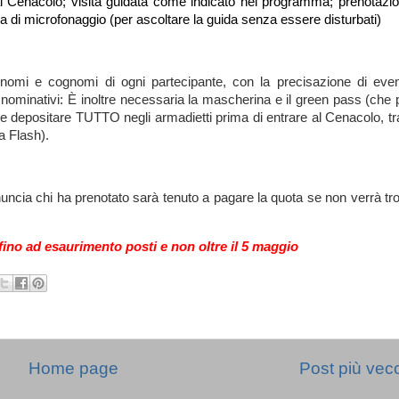
al Cenacolo; visita guidata come indicato nel programma
;
prenotazi
 di microfonaggio (per ascoltare la guida senza essere disturbati)
e nomi e cognomi di ogni partecipante, con la precisazione di even
 i nominativi: È inoltre necessaria la mascherina e il green pass (che 
) e depositare TUTTO negli armadietti prima di entrare al Cenacolo, t
za Flash).
nuncia chi ha prenotato sarà tenuto a pagare la quota se non verrà tr
ino ad esaurimento posti e non oltre il 5 maggio
Home page
Post più vec