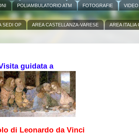
ONI
POLIAMBULATORIO ATM
FOTOGRAFIE
VIDEO
A SEDI OP
AREA CASTELLANZA-VARESE
AREA ITALI
Visita guidata a
olo di Leonardo da Vinci