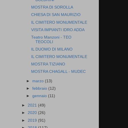
MOSTRA DI SOROLLA
CHIESA DI SAN MAURIZIO
IL CIMITERO MONUMENTALE
VISITA IMPIANTI IDRO ADDA
Teatro Manzoni - TEO
TEOCOLI
IL DUOMO DI MILANO
IL CIMITERO MONUMENTALE
MOSTRA TIZIANO
MOSTRA CHAGALL - MUDEC
►
marzo
(13)
►
febbraio
(12)
►
gennaio
(11)
►
2021
(49)
►
2020
(26)
►
2019
(91)
►
2018
(117)