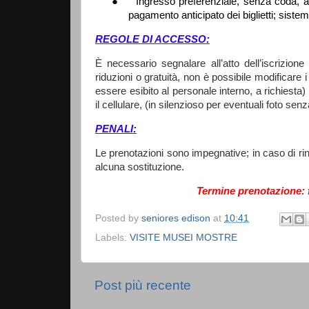
●
Ingresso preferenziale, senza coda, 
pagamento anticipato dei biglietti;
si
stema
REGOLE DI ACCESSO:
È necessario segnalare all’atto dell’iscrizion
riduzioni o gratuità, non è possibile modificare
essere esibito al personale interno, a richiesta
il cellulare, (in silenzioso per eventuali foto sen
PENALI:
Le prenotazioni sono impegnative; in caso di ri
alcuna sostituzione.
Termine prenotazione: f
Posted by
seniores edison
at
10:41
Labels:
VISITE MUSEI MOSTRE
Post più recente