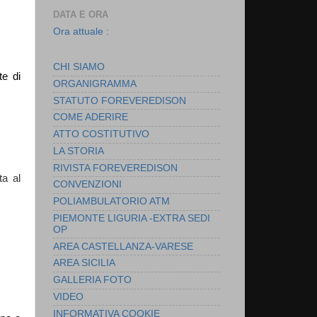
DATA E ORA
Ora attuale :
CHI SIAMO
te di
ORGANIGRAMMA
STATUTO FOREVEREDISON
COME ADERIRE
ATTO COSTITUTIVO
LA STORIA
RIVISTA FOREVEREDISON
ta al
CONVENZIONI
POLIAMBULATORIO ATM
PIEMONTE LIGURIA -EXTRA SEDI
OP
AREA CASTELLANZA-VARESE
AREA SICILIA
GALLERIA FOTO
VIDEO
INFORMATIVA COOKIE