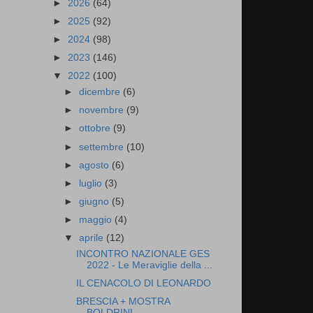
►
2026
(64)
►
2025
(92)
►
2024
(98)
►
2023
(146)
▼
2022
(100)
►
dicembre
(6)
►
novembre
(9)
►
ottobre
(9)
►
settembre
(10)
►
agosto
(6)
►
luglio
(3)
►
giugno
(5)
►
maggio
(4)
▼
aprile
(12)
INCONTRO NAZIONALE GES
2022 - Le Meraviglie della ...
IL CENACOLO DI LEONARDO
BRESCIA + MOSTRA
BOLDRINI