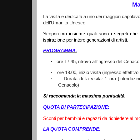
Ma
La visita è dedicata a uno dei maggiori capolavor
dell'Umanità Unesco.
Scopriremo insieme quali sono i segreti che 
ispirazione per intere generazioni di artisti.
PROGRAMMA:
·
ore 17.45, ritrovo all’ingresso del Cenaco
·
ore 18.00, inizio visita (ingresso effettiv
·
Durata della visita: 1 ora (introduz
Cenacolo)
Si raccomanda la massima puntualità.
QUOTA DI PARTECIPAZIONE
:
Sconti per bambini e ragazzi da richiedere al 
LA QUOTA COMPRENDE
: