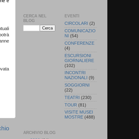
one e
CERCA NEL
EVENTI
BLOG
CIRCOLARI
(2)
tuali
COMUNICAZIO
potrà
NI
(54)
ranne
CONFERENZE
(4)
ESCURSIONI
GIORNALIERE
(102)
ovata
INCONTRI
NAZIONALI
(9)
SOGGIORNI
(22)
TEATRI
(230)
TOUR
(81)
VISITE MUSEI
MOSTRE
(488)
chio
ARCHIVIO BLOG