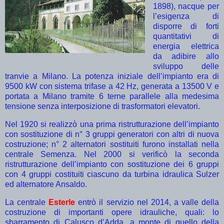
1898), nacque per
l’esigenza di
disporre di forti
quantitativi di
energia elettrica
da adibire allo
sviluppo delle
tranvie a Milano. La potenza iniziale dell’impianto era di
9500 kW con sistema trifase a 42 Hz, generata a 13500 V e
portata a Milano tramite 6 terne parallele alla medesima
tensione senza interposizione di trasformatori elevatori.
Nel 1920 si realizzò una prima ristrutturazione dell’impianto
con sostituzione di n° 3 gruppi generatori con altri di nuova
costruzione; n° 2 alternatori sostituiti furono installati nella
centrale Semenza. Nel 2000 si verificò la seconda
ristrutturazione dell’impianto con sostituzione dei 6 gruppi
con 4 gruppi costituiti ciascuno da turbina idraulica Sulzer
ed alternatore Ansaldo.
La centrale
Esterle
entrò il servizio nel 2014, a valle della
costruzione di importanti opere idrauliche, quali: lo
sbarramento di Calusco d’Adda, a monte di quello della