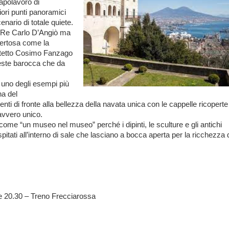
apolavoro di
iori punti panoramici
enario di totale quiete.
l Re Carlo D’Angiò ma
 Certosa come la
hitetto Cosimo Fanzago
veste barocca che da
 uno degli esempi più
na del
enti di fronte alla bellezza della navata unica con le cappelle ricoperte
avvero unico.
come “un museo nel museo” perché i dipinti, le sculture e gli antichi
itati all’interno di sale che lasciano a bocca aperta per la ricchezza 
re 20.30 – Treno Frecciarossa