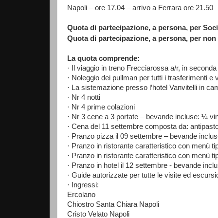
Napoli – ore 17.04 – arrivo a Ferrara ore 21.50
Quota di partecipazione, a persona, per So
Quota di partecipazione, a persona, per non 
La quota comprende:
· Il viaggio in treno Frecciarossa a/r, in second
· Noleggio dei pullman per tutti i trasferimenti
· La sistemazione presso l’hotel Vanvitelli in ca
· Nr 4 notti
· Nr 4 prime colazioni
· Nr 3 cene a 3 portate – bevande incluse: ¼ v
· Cena del 11 settembre composta da: antipasto
· Pranzo pizza il 09 settembre – bevande inclus
· Pranzo in ristorante caratteristico con menù 
· Pranzo in ristorante caratteristico con menù 
· Pranzo in hotel il 12 settembre - bevande inc
· Guide autorizzate per tutte le visite ed escu
· Ingressi:
Ercolano
Chiostro Santa Chiara Napoli
Cristo Velato Napoli