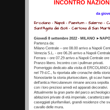
INCONTRO NAZIONAL
da
giove
Ercolano – Napoli - Paestum – Salerno – 
Sant’Agata dei Goti – Certosa di San Mart
Giovedì 8 settembre 2022 - MILANO ►N
Partenza da:
Milano Centrale – ore 08.00 arrivo a Napoli Cen
Venezia S.L. - ore 06.26 arrivo a Napoli Central
Ferrara – ore 07.29 arrivo a Napoli Centrale ore
Pranzo libero. Incontro con i pullman privati.
Pomeriggio dedicato alla visita di ERCOLANO.
nel 79 d.C., fu riportata alle cronache della stor
Nonostante la storia plurisecolare, gli scavi han
dell’antica Herculaneum rimane ancora sepolta sotto
con i loro preziosi arredi ed apparati decorativi.
Attualmente la gran parte del parco archeologico 
abitazioni private di età imperiale, caratterizza
caseggiati plurifamiliari, grandi residenze che sv
cavallo delle mura.