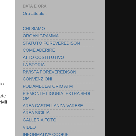
DATA E ORA
Ora attuale :
CHI SIAMO
ORGANIGRAMMA
STATUTO FOREVEREDISON
COME ADERIRE
ATTO COSTITUTIVO
LA STORIA
RIVISTA FOREVEREDISON
CONVENZIONI
io
POLIAMBULATORIO ATM
PIEMONTE LIGURIA -EXTRA SEDI
arte
OP
vili
AREA CASTELLANZA-VARESE
AREA SICILIA
GALLERIA FOTO
VIDEO
INFORMATIVA COOKIE