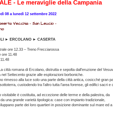
E - Le meraviglie della Campania
dì 08 a lunedì 12 settembre 2022
Caserta Vecchia – San Leucio –
ino
APOLI ► ERCOLANO ► CASERTA
trale ore 12.33 – Treno Frecciarossa
e ore 11.48
 11.48
La città romana di Ercolano, distrutta e sepolta dall’eruzione del Vesuv
ia nel Settecento grazie alle esplorazioni borboniche.
no rimesso alla luce solo una parte della città antica, cosicché gran p
terra, custodendo tra l’altro tutta l’area forense, gli edifici sacri e ci
visitabile è costituita, ad eccezione delle terme e della palestra, da
te da una grande varietà tipologica: case con impianto tradizionale,
iluppano parte dei loro quartieri
in posizione dominante sul mare ed a