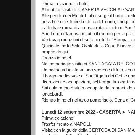
Prima colazione in hotel.
Al mattino visita di CASERTA VECCHIA e SA
Alle pendici dei Monti Tifatini sorge il borgo m
possibile ricostruire la storia del luogo, soggett
cattedrale romanica consacrata al culto di San Mi
San Leucio, famosa in tutto il mondo per la pres
Vantava produzioni di seta per tutta l'Europa; an
Quirinale, nella Sala Ovale della Casa Bianca: 
proprio da qui.
Pranzo in hotel.
Nel pomeriggio visita di SANT’AGATA DEI GOT
Un paese adagiato su uno sperone di tufo, con all
Il borgo medioevale di Sant’Agata dei Goti è una
distruzioni e occupazioni, nel tempo la località d
Saticula prima è stato occupato dai romani, dopo
longobardi.
Rientro in hotel nel tardo pomeriggio. Cena di 
Lunedì 12 settembre 2022 - CASERTA ► 
Prima colazione.
Trasferimento a NAPOLI.
Visita con la guida della CERTOSA DI SAN M