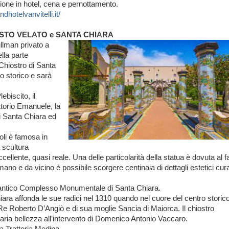
one in hotel, cena e pernottamento.
dhotelvanvitelli.it/
CRISTO VELATO e SANTA CHIARA
ullman privato a
lla parte
 Chiostro di Santa
ro storico e sarà
biscito, il
ittorio Emanuele, la
di Santa Chiara ed
oli è famosa in
a scultura
ente, quasi reale. Una delle particolarità della statua è dovuta al fa
ano e da vicino è possibile scorgere centinaia di dettagli estetici cura
l’antico Complesso Monumentale di Santa Chiara.
ara affonda le sue radici nel 1310 quando nel cuore del centro storico
 Re Roberto D’Angiò e di sua moglie Sancia di Maiorca. Il chiostro
aria bellezza all’intervento di Domenico Antonio Vaccaro.
a Trattoria Medina.