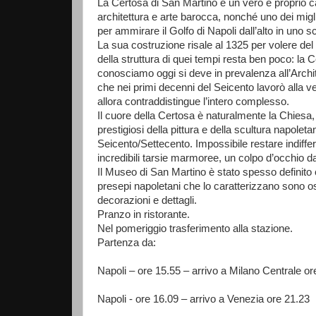
La Certosa di San Martino è un vero e proprio c
architettura e arte barocca, nonché uno dei migl
per ammirare il Golfo di Napoli dall’alto in uno sc
La sua costruzione risale al 1325 per volere de
della struttura di quei tempi resta ben poco: la
conosciamo oggi si deve in prevalenza all’Arc
che nei primi decenni del Seicento lavorò alla 
allora contraddistingue l’intero complesso.
Il cuore della Certosa è naturalmente la Chiesa,
prestigiosi della pittura e della scultura napoleta
Seicento/Settecento. Impossibile restare indiffer
incredibili tarsie marmoree, un colpo d’occhio d
Il Museo di San Martino è stato spesso definito 
presepi napoletani che lo caratterizzano sono osp
decorazioni e dettagli.
Pranzo in ristorante.
Nel pomeriggio trasferimento alla stazione.
Partenza da:
Napoli – ore 15.55 – arrivo a Milano Centrale o
Napoli - ore 16.09 – arrivo a Venezia ore 21.23