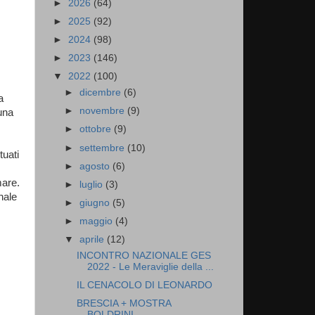
►
2026
(64)
►
2025
(92)
►
2024
(98)
►
2023
(146)
▼
2022
(100)
►
dicembre
(6)
a
►
novembre
(9)
 una
►
ottobre
(9)
►
settembre
(10)
tuati
►
agosto
(6)
mare.
►
luglio
(3)
nale
►
giugno
(5)
►
maggio
(4)
▼
aprile
(12)
INCONTRO NAZIONALE GES
2022 - Le Meraviglie della ...
IL CENACOLO DI LEONARDO
BRESCIA + MOSTRA
BOLDRINI