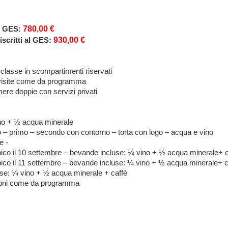
780,00 €
ci GES:
930,00 €
iscritti al GES:
a classe in scompartimenti riservati
 e visite come da programma
mere doppie con servizi privati
ino + ½ acqua minerale
 – primo – secondo con contorno – torta con logo – acqua e vino
e -
tipico il 10 settembre – bevande incluse: ¼ vino + ½ acqua minerale+ 
tipico il 11 settembre – bevande incluse: ¼ vino + ½ acqua minerale+ c
luse: ¼ vino + ½ acqua minerale + caffè
rsioni come da programma