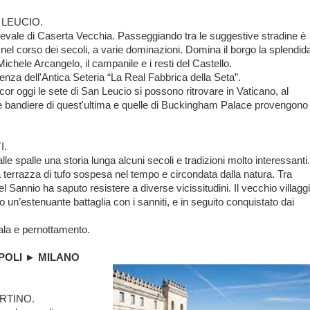
N LEUCIO.
edievale di Caserta Vecchia. Passeggiando tra le suggestive stradine è
o nel corso dei secoli, a varie dominazioni. Domina il borgo la splendid
chele Arcangelo, il campanile e i resti del Castello.
enza dell'Antica Seteria “La Real Fabbrica della Seta”.
cor oggi le sete di San Leucio si possono ritrovare in Vaticano, al
le bandiere di quest'ultima e quelle di Buckingham Palace provengono
I.
e spalle una storia lunga alcuni secoli e tradizioni molto interessanti.
 terrazza di tufo sospesa nel tempo e circondata dalla natura. Tra
el Sannio ha saputo resistere a diverse vicissitudini. Il vecchio villaggi
 un’estenuante battaglia con i sanniti, e in seguito conquistato dai
Gala e pernottamento.
NAPOLI ► MILANO
ARTINO.