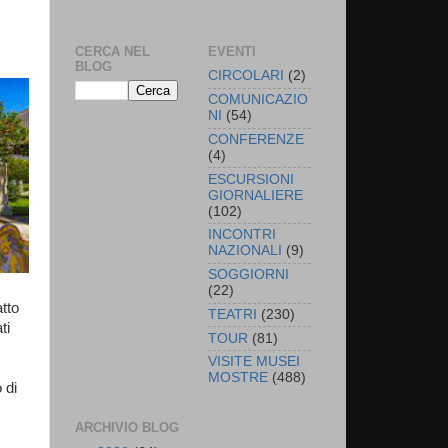
CERCA NEL
EVENTI
BLOG
CIRCOLARI
(2)
COMUNICAZIO
NI
(54)
CONFERENZE
(4)
ESCURSIONI
GIORNALIERE
(102)
INCONTRI
NAZIONALI
(9)
SOGGIORNI
(22)
tto
TEATRI
(230)
ti
TOUR
(81)
VISITE MUSEI
MOSTRE
(488)
 di
ARCHIVIO BLOG