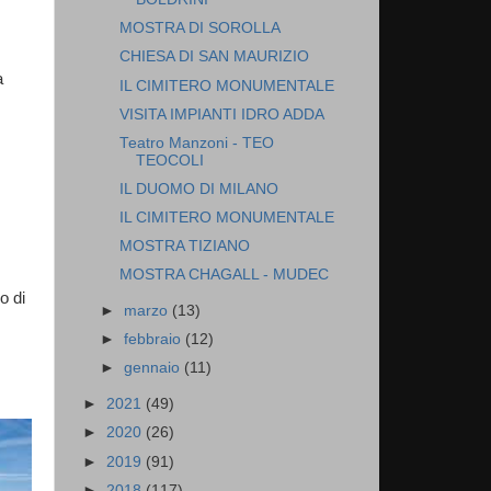
MOSTRA DI SOROLLA
CHIESA DI SAN MAURIZIO
a
IL CIMITERO MONUMENTALE
VISITA IMPIANTI IDRO ADDA
Teatro Manzoni - TEO
TEOCOLI
IL DUOMO DI MILANO
IL CIMITERO MONUMENTALE
MOSTRA TIZIANO
MOSTRA CHAGALL - MUDEC
o di
►
marzo
(13)
►
febbraio
(12)
►
gennaio
(11)
►
2021
(49)
►
2020
(26)
►
2019
(91)
►
2018
(117)