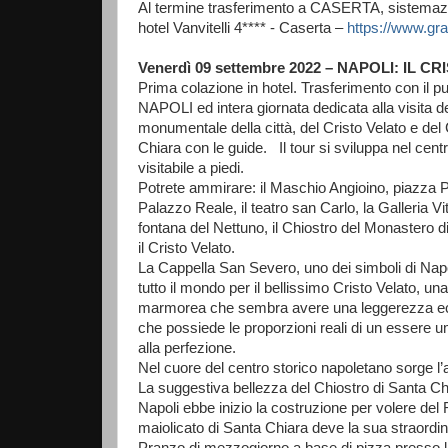
Al termine trasferimento a CASERTA, sistemazi
hotel Vanvitelli 4**** - Caserta –
https://www.gran
Venerdì 09 settembre 2022 – NAPOLI: IL 
Prima colazione in hotel. Trasferimento con il p
NAPOLI ed intera giornata dedicata alla visita de
monumentale della città, del Cristo Velato e del
Chiara con le guide. Il tour si sviluppa nel cent
visitabile a piedi.
Potrete ammirare: il Maschio Angioino, piazza Ple
Palazzo Reale, il teatro san Carlo, la Galleria V
fontana del Nettuno, il Chiostro del Monastero 
il Cristo Velato.
La Cappella San Severo, uno dei simboli di Nap
tutto il mondo per il bellissimo Cristo Velato, un
marmorea che sembra avere una leggerezza eccell
che possiede le proporzioni reali di un essere um
alla perfezione.
Nel cuore del centro storico napoletano sorge 
La suggestiva bellezza del Chiostro di Santa Chi
Napoli ebbe inizio la costruzione per volere del
maiolicato di Santa Chiara deve la sua straordin
Pranzo di mezzogiorno a base di pizza presso l