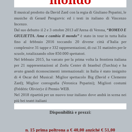
Il musical prodotto da David Zard con la regia di Giuliano Peparini, le
musiche di Gerard Presgurvic ed i testi in italiano di Vincenzo
Incenzo.
Dal suo debutto il 2 e 3 ottobre 2013 all'Arena di Verona,
“ROMEO E
GIULIETTA. Ama e cambia il mondo”
è stato in tour in tutta Italia
fino al febbraio 2016 toccando 20 diverse città d’Italia per
complessive 31 tappe e 332 rappresentazioni, di cui 31 matinées per le
scuole, totalizzando oltre 850.000 spettatori.
Nel febbraio 2015, ha varcato per la prima volta la frontiera italiana
per 21 rappresentazioni al Zorlu Center di Istanbul (Turchia) e ha
avuto grandi riconoscimenti internazionali: in Italia è stato insignito
di 4 Oscar del Musical: Miglior spettacolo Big (David e Clemente
Zard); Miglior coreografia (Veronica Peparini); Migliori costumi
(Frédéric Olivier) e il Premio WEB.
Nel 2018 ripartirà per un nuovo tour italiano dove andrà in scena nei
più bei teatri italiani
Disponibilità e prezzi:
n. 15 prima poltrona a € 40,00 anziché € 51,00