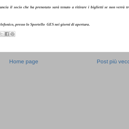
ncia il socio che ha prenotato sarà tenuto a ritirare i biglietti se non verrà t
 telefonico, presso lo Sportello GES nei giorni di apertura.
Home page
Post più vec