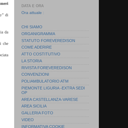
umeri
DATA E ORA
Ora attuale :
ia”
di
CHI SIAMO
lia da
ORGANIGRAMMA
STATUTO FOREVEREDISON
i che
COME ADERIRE
ATTO COSTITUTIVO
ociata
LA STORIA
RIVISTA FOREVEREDISON
CONVENZIONI
POLIAMBULATORIO ATM
PIEMONTE LIGURIA -EXTRA SEDI
OP
AREA CASTELLANZA-VARESE
AREA SICILIA
GALLERIA FOTO
VIDEO
INFORMATIVA COOKIE