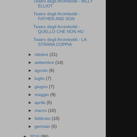
Teatro degli Arcimboldi - BILLY
ELLIOT
Teatro degli Arcimboldi -
FATHER AND SON
Teatro degli Arcimboldi -
QUELLO CHE NON HO
Teatro degli Arcimboldi - LA
STRANA COPPIA
►
ottobre
(21)
►
settembre
(14)
►
agosto
(6)
►
luglio
(7)
►
giugno
(7)
►
maggio
(9)
►
aprile
(5)
►
marzo
(10)
►
febbraio
(10)
►
gennaio
(5)
►
2016
(86)