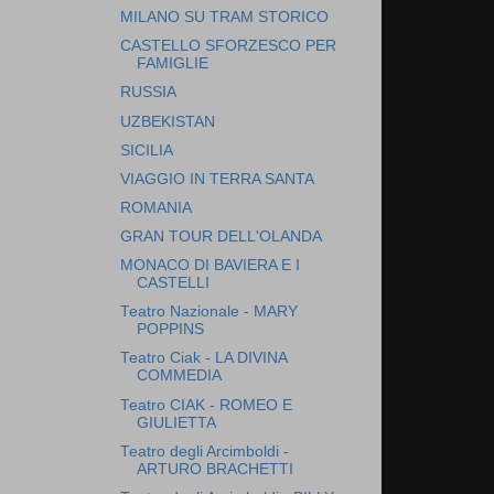
MILANO SU TRAM STORICO
CASTELLO SFORZESCO PER
FAMIGLIE
RUSSIA
UZBEKISTAN
SICILIA
VIAGGIO IN TERRA SANTA
ROMANIA
GRAN TOUR DELL'OLANDA
MONACO DI BAVIERA E I
CASTELLI
Teatro Nazionale - MARY
POPPINS
Teatro Ciak - LA DIVINA
COMMEDIA
Teatro CIAK - ROMEO E
GIULIETTA
Teatro degli Arcimboldi -
ARTURO BRACHETTI