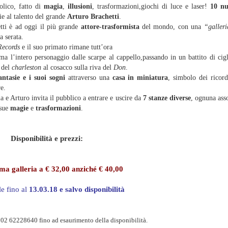
lico, fatto di
magia
,
illusioni
, trasformazioni,giochi di luce e laser!
10 n
ie al talento del grande
Arturo Brachetti
.
tti è ad oggi il più grande
attore-trasformista
del mondo, con una
“galler
a serata.
Records
e il suo primato rimane tutt’ora
ma l’intero personaggio dalle scarpe al cappello,passando in un battito di cig
 del
charleston
al cosacco sulla riva del
Don
.
antasie e i suoi sogni
attraverso una
casa in
miniatura
, simbolo dei ricord
re.
a e Arturo invita il pubblico a entrare e uscire da
7 stanze diverse
, ognuna ass
 sue
magie
e
trasformazioni
.
Disponibilità e prezzi:
ima galleria a € 32,00 anziché € 40,00
le fino al
13.03.18 e salvo disponibilità
02 62228640 fino ad esaurimento della disponibilità.