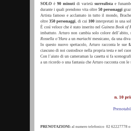
SOLO
è
90 minuti
di varietà
surrealista
e funambo
durante i quali prendono vita oltre
50 personaggi
graz
Artista famoso e acclamato in tutto il mondo, Brache
oltre
350 personaggi
, di cui
100
interpretati in una sol
È così veloce che è stato inserito nel
Guiness Book of 
imbattuto. Arturo non cambia solo colore dell’abito, 
Rossella o’Hara
a un
mariachi
messicano, da una diva
In questo nuovo spettacolo, Arturo racconta le sue
f
ciascuno di noi custodisce nella propria testa e nel cuo
Con l’aiuto di un cameraman la casetta si fa scenografi
a un ricordo o una fantasia che Arturo racconta con le
n. 10 pr
Prenotabi
PRENOTAZIONI:
al numero telefonico 02 62227778 o 