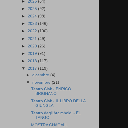
►
2026
(64)
►
2025
(92)
►
2024
(98)
►
2023
(146)
►
2022
(100)
►
2021
(49)
►
2020
(26)
►
2019
(91)
►
2018
(117)
▼
2017
(119)
►
dicembre
(4)
▼
novembre
(21)
Teatro Ciak - ENRICO
BRIGNANO
Teatro Ciak - IL LIBRO DELLA
GIUNGLA
Teatro degli Arcimboldi - EL
TANGO
MOSTRA CHAGALL